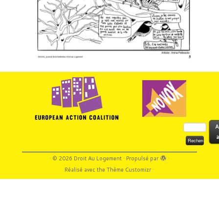
Rechercher :
A
a
·
© 2026
Droit Au Logement
·
Propulsé par
·
Réalisé avec the
Thème Customizr
·