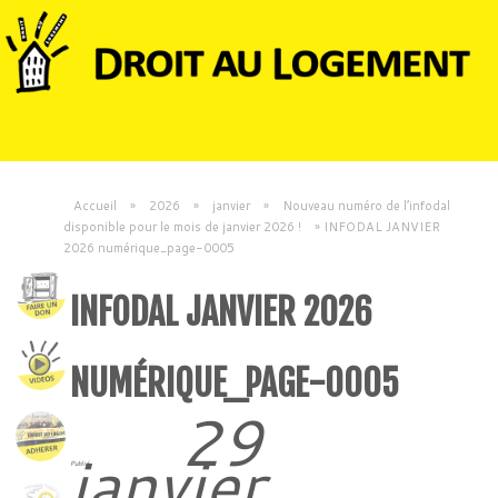
Accueil
»
2026
»
janvier
»
Nouveau numéro de l’infodal
disponible pour le mois de janvier 2026 !
»
INFODAL JANVIER
2026 numérique_page-0005
INFODAL JANVIER 2026
NUMÉRIQUE_PAGE-0005
29
janvier
Publié