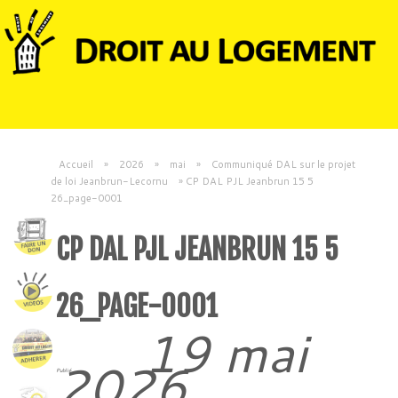
Accueil
»
2026
»
mai
»
Communiqué DAL sur le projet
de loi Jeanbrun-Lecornu
»
CP DAL PJL Jeanbrun 15 5
26_page-0001
CP DAL PJL JEANBRUN 15 5
26_PAGE-0001
19 mai
2026
Publié