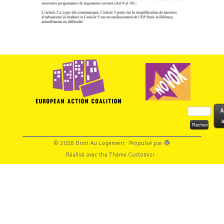
Rechercher :
A
a
·
© 2026
Droit Au Logement
·
Propulsé par
·
Réalisé avec the
Thème Customizr
·