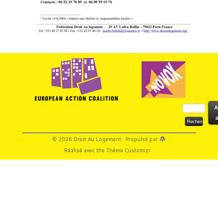
Rechercher :
A
a
·
© 2026
Droit Au Logement
·
Propulsé par
·
Réalisé avec the
Thème Customizr
·