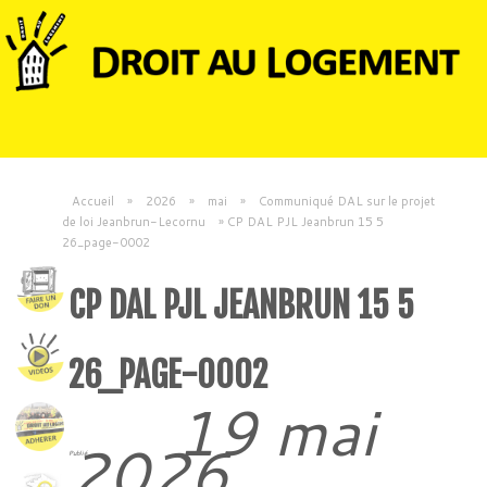
Accueil
»
2026
»
mai
»
Communiqué DAL sur le projet
de loi Jeanbrun-Lecornu
»
CP DAL PJL Jeanbrun 15 5
26_page-0002
CP DAL PJL JEANBRUN 15 5
26_PAGE-0002
19 mai
2026
Publié