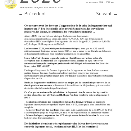
aux dimensions
1240 × 1755
dans
Communiqué DAL sur le projet de loi Jeanbrun-Lecornu
.
← Précédent
Suivant →