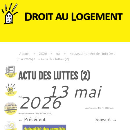
Accueil
»
2026
»
mai
»
Nouveau numéro de l’infoDAL
(mai 2026) !
»
Actu des luttes (2)
ACTU DES LUTTES (2)
13 mai
2026
Publié
aux dimensions
1414 × 2000
dans
Nouveau numéro de l’infoDAL (mai 2026) !
.
← Précédent
Suivant →