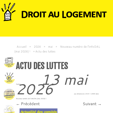
Accueil
»
2026
»
mai
»
Nouveau numéro de l’infoDAL
(mai 2026) !
»
Actu des luttes
ACTU DES LUTTES
13 mai
2026
Publié
aux dimensions
1414 × 2000
dans
Nouveau numéro de l’infoDAL (mai 2026) !
.
← Précédent
Suivant →