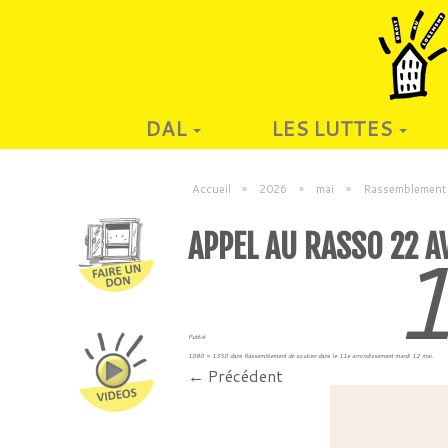
DAL
LES LUTTES
Accueil
»
2026
»
mai
»
Rassemblement d
APPEL AU RASSO 22 A
1
Publié
1080 × 1350
dans
Rassemblement de soutien dans le 11e arrondissement mardi 12 mai
.
← Précédent