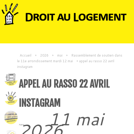
Accueil
»
2026
»
mai
»
Rassemblement de soutien dans
le 11e arrondissement mardi 12 mai
»
appel au rasso 22 avril
instagram
APPEL AU RASSO 22 AVRIL
INSTAGRAM
11 mai
2026
Publié