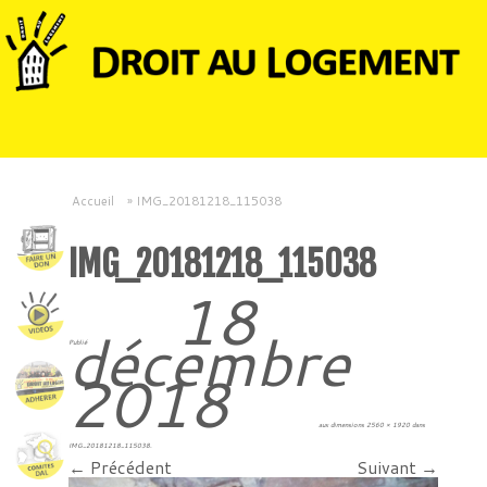
Accueil
»
IMG_20181218_115038
IMG_20181218_115038
18
décembre
Publié
2018
aux dimensions
2560 × 1920
dans
IMG_20181218_115038
.
← Précédent
Suivant →