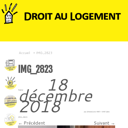
Accueil
»
IMG_2823
IMG_2823
18
décembre
Publié
2018
aux dimensions
480 × 640
dans
IMG_2823
.
← Précédent
Suivant →