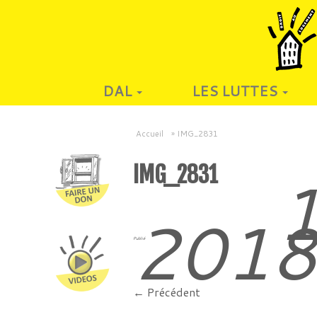
DAL
LES LUTTES
Accueil
»
IMG_2831
IMG_2831
1
201
Publié
← Précédent