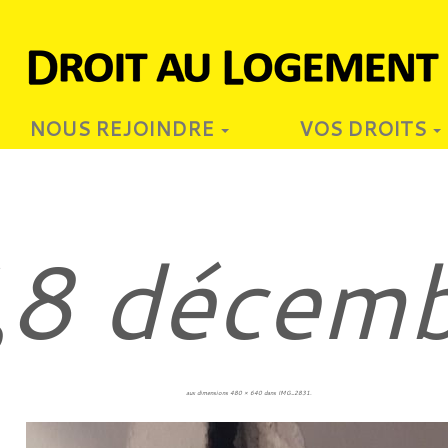
NOUS REJOINDRE
VOS DROITS
8 décem
8
aux dimensions
480 × 640
dans
IMG_2831
.