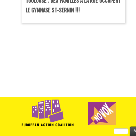
TOULOUSE : DES FAMILLES À LA RUE OCCUPENT
LE GYMNASE ST-SERNIN !!!
Rechercher :
A