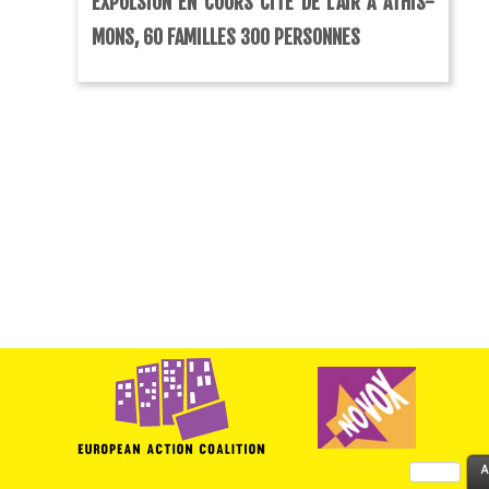
EXPULSION EN COURS CITÉ DE L’AIR À ATHIS-
MONS, 60 FAMILLES 300 PERSONNES
Rechercher :
A