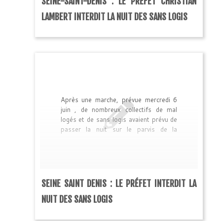
SEINE-SAINT-DENIS : LE PRÉFET CHRISTIAN
recevoir une délégation, afin […]
LAMBERT INTERDIT LA NUIT DES SANS LOGIS
Après une marche, prévue mercredi 6
juin , de nombreux collectifs de mal
logés et de sans logis avaient prévu de
passer la nuit sur le parvis de la
¨réfecture de Bobigny, dans le cas où
le préfet refuserait de recevoir ou de
faire recevoir une délégation, afin
d’entamer des négociations pour
résoudre de nombreux conflits en
SEINE SAINT DENIS : LE PRÉFET INTERDIT LA
cours dans le département : Le
collectif […]
NUIT DES SANS LOGIS