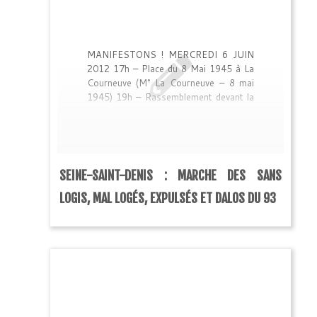
MANIFESTONS ! MERCREDI 6 JUIN
2012 17h – Place du 8 Mai 1945 à La
Courneuve (M° La Courneuve – 8 mai
1945) 19h – Rassemblement devant la
Préfecture de Bobigny (M° Bobigny-
Pablo Picasso) La Seine-Saint-Denis
est très lourdement frappée par la
crise du logement. De nombreuses
personnes et familles sont menacées
SEINE-SAINT-DENIS : MARCHE DES SANS
d’être expulsées ou mises à la rue de
leur hôtel ou centre d’hébergement. […]
LOGIS, MAL LOGÉS, EXPULSÉS ET DALOS DU 93