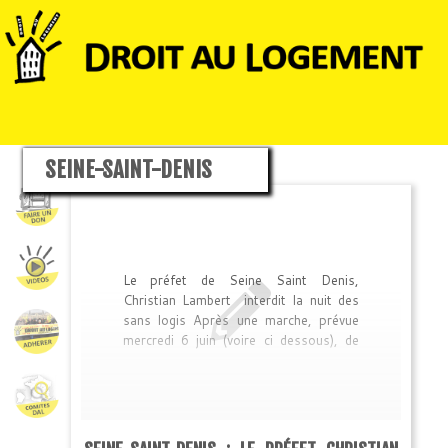
SEINE-SAINT-DENIS
Le préfet de Seine Saint Denis,
Christian Lambert interdit la nuit des
sans logis Après une marche, prévue
mercredi 6 juin (voire ci dessous), de
nombreux collectifs de mal logés et de
sans logis avaient prévu de passer la
nuit sur le parvis de la ¨réfecture de
Bobigny, dans le cas où le préfet
refuserait de recevoir ou de faire