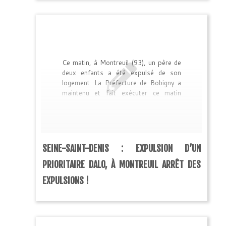
Ce matin, à Montreuil (93), un père de
deux enfants a été expulsé de son
logement. La Préfecture de Bobigny a
maintenu et fait exécuter ce matin
l’expulsion, bien qu’il soit reconnu
prioritaire DALO depuis plus de 6
mois. Cette expulsion est d’autant plus
injuste que le logement occupé
appartenait aux domaines, donc à
SEINE-SAINT-DENIS : EXPULSION D’UN
l’État, et qu’il n’y avait pas urgence à
expulser car […]
PRIORITAIRE DALO, À MONTREUIL ARRÊT DES
EXPULSIONS !