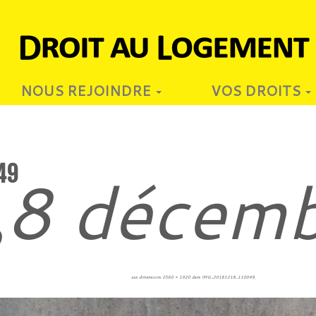
NOUS REJOINDRE
VOS DROITS
49
8 décem
8
aux dimensions
2560 × 1920
dans
IMG_20181218_110049
.