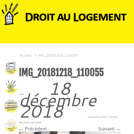
Accueil
»
IMG_20181218_110055
IMG_20181218_110055
18
décembre
Publié
2018
aux dimensions
2560 × 1920
dans
IMG_20181218_110055
.
← Précédent
Suivant →