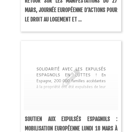
RETOUR SUR LES MANIFESTATIONS DU 27
MARS, JOURNÉE EUROPÉENNE D’ACTIONS POUR
LE DROIT AU LOGEMENT ET ...
SOLIDARITÉ AVEC LES EXPULSÉS
ESPAGNOLS EN LUTTES ! En
Espagne, 200 000 familles accédantes
à la propriété ont été expulsées de leur
logement en 2012, soit 526 expulsions
par jour. Cela a concrètement provoqué
une vague de suicides parmi les
personnes surendettées : 34% des
suicides en Espagne sont liés à des
SOUTIEN AUX EXPULSÉS ESPAGNOLS :
situations de surendettement
immobilier. La spéculation immobilière
MOBILISATION EUROPÉENNE LUNDI 18 MARS À