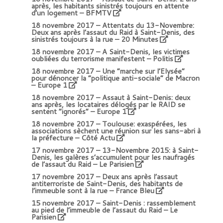
après, les habitants sinistrés toujours en attente
d’un logement – BFMTV
18 novembre 2017 –
Attentats du 13-Novembre:
Deux ans après l’assaut du Raid à Saint-Denis, des
sinistrés toujours à la rue
– 20 Minutes
18 novembre 2017 –
A Saint-Denis, les victimes
oubliées du terrorisme manifestent – Politis
18 novembre 2017 –
Une “marche sur l’Elysée”
pour dénoncer la “politique anti-sociale” de Macron
– Europe 1
18 novembre 2017 –
Assaut à Saint-Denis: deux
ans après, les locataires délogés par le RAID se
sentent “ignorés” – Europe 1
18 novembre 2017 –
Toulouse: exaspérées, les
associations sèchent une réunion sur les sans-abri à
la préfecture – Côté Actu
17 novembre 2017 –
13-Novembre 2015: à Saint-
Denis, les galères s’accumulent pour les naufragés
de l’assaut du Raid – Le Parisien
17 novembre 2017 –
Deux ans après l’assaut
antiterroriste de Saint-Denis, des habitants de
l’immeuble sont à la rue – France Bleu
15 novembre 2017 –
Saint-Denis : rassemblement
au pied de l’immeuble de l’assaut du Raid
– Le
Parisien