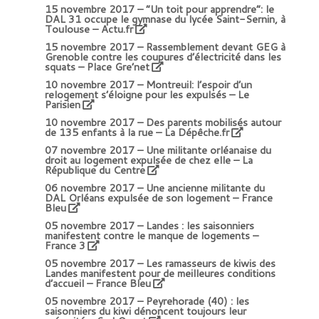
15 novembre 2017 –
“Un toit pour apprendre”: le
DAL 31 occupe le gymnase du lycée Saint-Sernin, à
Toulouse – Actu.fr
15 novembre 2017 –
Rassemblement devant GEG à
Grenoble contre les coupures d’électricité dans les
squats – Place Gre’net
10 novembre 2017 –
Montreuil: l’espoir d’un
relogement s’éloigne pour les expulsés – Le
Parisien
10 novembre 2017 –
Des parents mobilisés autour
de 135 enfants à la rue – La Dépêche.fr
07 novembre 2017 –
Une militante orléanaise du
droit au logement expulsée de chez elle – La
République du Centre
06 novembre 2017 –
Une ancienne militante du
DAL Orléans expulsée de son logement
– France
Bleu
05 novembre 2017 –
Landes : les saisonniers
manifestent contre le manque de logements
–
France 3
05 novembre 2017 –
Les ramasseurs de kiwis des
Landes manifestent pour de meilleures conditions
d’accueil
– France Bleu
05 novembre 2017 –
Peyrehorade (40) : les
saisonniers du kiwi dénoncent toujours leur