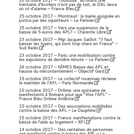
26 octobre 2017 –
Toulouse : au moins une
trentaine d’écoliers n’ont pas de toit, le DAL lance
un cri d’alarme
– France Bleu
25 octobre 2017 –
Montreuil : la mairie assignée en
justice par des squatteurs – Le Parisien
25 octobre 2017 –
Vers une suspension de la
baisse de 5 euros des APL? – Charente Libre
23 octobre 2017 –
Mgr Jacques Gaillot: “Il faut
baisser les loyers, qui sont trop chers en France” –
Sud Radio
23 octobre 2017 –
Paris: une mobilisation contre
les expulsions de dernière minute – Le Parisien
16 octobre 2017 –
NÎMES Baisse des APL et
hausse du mécontentement – Objectif Gard
15 octobre 2017 –
Le collectif rouennais réclame
le maintien de l’APL – Paris Normandie
15 octobre 2017 –
Drôme: une quinzaine de
manifestants à Romans pour que “Vive l’APL” –
France Bleu Drôme Ardèche
15 octobre 2017 –
Des associations mobilisées
contre la baisse des APL – Le Dauphine
15 octobre 2017 –
France: manifestations contre la
baisse de l’aide au logement – RFI
14 octobre 2017 –
Des centaines de personnes
ont manifesté contre la baisse des APL – Le