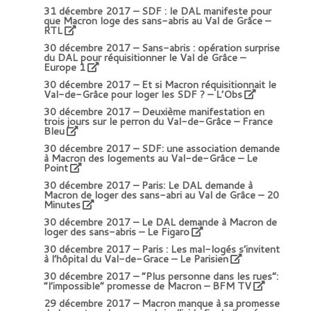
31 décembre 2017 –
SDF : le DAL manifeste pour
que Macron loge des sans-abris au Val de Grâce –
RTL
30 décembre 2017 –
Sans-abris : opération surprise
du DAL pour réquisitionner le Val de Grâce –
Europe 1
30 décembre 2017 –
Et si Macron réquisitionnait le
Val-de-Grâce pour loger les SDF ? – L’Obs
30 décembre 2017 –
Deuxième manifestation en
trois jours sur le perron du Val-de-Grâce – France
Bleu
30 décembre 2017 –
SDF: une association demande
à Macron des logements au Val-de-Grâce – Le
Point
30 décembre 2017 –
Paris: Le DAL demande à
Macron de loger des sans-abri au Val de Grâce
– 20
Minutes
30 décembre 2017 –
Le DAL demande à Macron de
loger des sans-abris
– Le Figaro
30 décembre 2017 –
Paris : Les mal-logés s’invitent
à l’hôpital du Val-de-Grace
– Le Parisien
30 décembre 2017 –
“Plus personne dans les rues”:
“l’impossible” promesse de Macron – BFM TV
29 décembre 2017 –
Macron manque à sa promesse