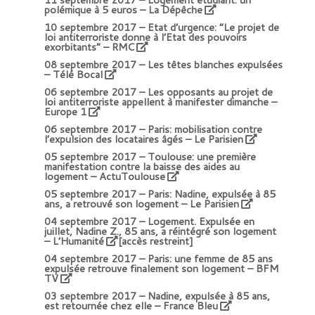
polémique à 5 euros – La Dépêche
10 septembre 2017 –
Etat d’urgence: “Le projet de
loi antiterroriste donne à l’Etat des pouvoirs
exorbitants” – RMC
08 septembre 2017 –
Les têtes blanches expulsées
– Télé Bocal
06 septembre 2017 –
Les opposants au projet de
loi antiterroriste appellent à manifester dimanche –
Europe 1
06 septembre 2017 –
Paris: mobilisation contre
l’expulsion des locataires âgés – Le Parisien
05 septembre 2017 –
Toulouse: une première
manifestation contre la baisse des aides au
logement – ActuToulouse
05 septembre 2017 –
Paris: Nadine, expulsée à 85
ans, a retrouvé son logement – Le Parisien
04 septembre 2017 –
Logement. Expulsée en
juillet, Nadine Z., 85 ans, a réintégré son logement
– L’Humanité
[accès restreint]
04 septembre 2017 –
Paris: une femme de 85 ans
expulsée retrouve finalement son logement – BFM
TV
03 septembre 2017 –
Nadine, expulsée à 85 ans,
est retournée chez elle – France Bleu