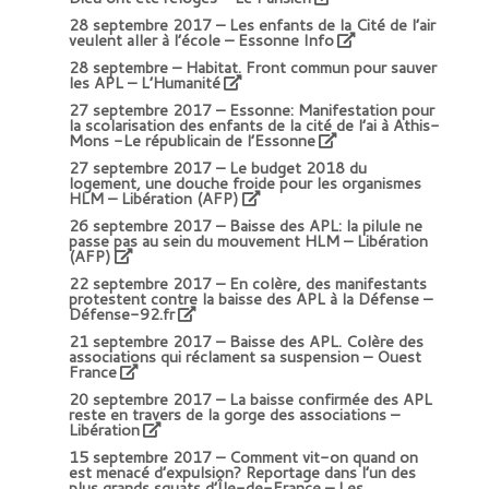
28 septembre 2017 –
Les enfants de la Cité de l’air
veulent aller à l’école – Essonne Info
28 septembre –
Habitat. Front commun pour sauver
les APL – L’Humanité
27 septembre 2017 –
Essonne: Manifestation pour
la scolarisation des enfants de la cité de l’ai à Athis-
Mons -Le républicain de l’Essonne
27 septembre 2017 –
Le budget 2018 du
logement, une douche froide pour les organismes
HLM – Libération (AFP)
26 septembre 2017 –
Baisse des APL: la pilule ne
passe pas au sein du mouvement HLM – Libération
(AFP)
22 septembre 2017 –
En colère, des manifestants
protestent contre la baisse des APL à la Défense –
Défense-92.fr
21 septembre 2017 –
Baisse des APL. Colère des
associations qui réclament sa suspension – Ouest
France
20 septembre 2017 –
La baisse confirmée des APL
reste en travers de la gorge des associations –
Libération
15 septembre 2017 –
Comment vit-on quand on
est menacé d’expulsion? Reportage dans l’un des
plus grands squats d’Île-de-France – Les