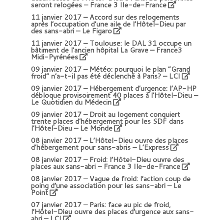
seront relogées – France 3 Ile-de-France
11 janvier 2017 –
Accord sur des relogements
après l’occupation d’une aile de l’Hôtel-Dieu par
des sans-abri – Le Figaro
11 janvier 2017 –
Toulouse: le DAL 31 occupe un
bâtiment de l’ancien hôpital La Grave – France3
Midi-Pyrénées
09 janvier 2017 –
Météo: pourquoi le plan “Grand
froid” n’a-t-il pas été déclenché à Paris? – LCI
09 janvier 2017 –
Hébergement d’urgence: l’AP-HP
débloque provisoirement 40 places à l’Hôtel-Dieu –
Le Quotidien du Médecin
09 janvier 2017 –
Droit au logement conquiert
trente places d’hébergement pour les SDF dans
l’Hôtel-Dieu – Le Monde
08 janvier 2017 –
L’Hôtel-Dieu ouvre des places
d’hébergement pour sans-abris – L’Express
08 janvier 2017 –
Froid: l’Hôtel-Dieu ouvre des
places aux sans-abri – France 3 Ile-de-France
08 janvier 2017 –
Vague de froid: l’action coup de
poing d’une association pour les sans-abri – Le
Point
07 janvier 2017 –
Paris: face au pic de froid,
l’Hôtel-Dieu ouvre des places d’urgence aux sans-
abri – LCI