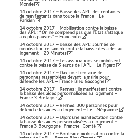
Monde
14 octobre 2017 –
Baisse des APL: des centaines
de manifestants dans toute la France – Le
Parisien
14 octobre 2017 –
Mobilisation contre la baisse
des APL : “On ne comprend pas que l’État s’attaque
aux plus pauvres”
– Franceinfo
14 octobre 2017 –
Baisse des APL: Journée de
mobilisation ce samedi contre la baisse des aides au
logement – 20 Minutes
14 octobre 2017 –
Les associations se mobilisent
contre la baisse de 5 euros de l’APL – Le Figaro
14 octobre 2017 –
Dax: une trentaine de
personnes rassemblées devant la mairie pour
défendre les APL – France Bleu Gascogne
14 octobre 2017 –
Rennes : ils manifestent contre
la baisse des aides personnalisées au logement
–
France 3 Bretagne
14 octobre 2017 –
Rennes. 300 personnes pour
défendre les aides au logement
– Le Télégramme
14 octobre 2017 –
Dijon: une manifestation contre
la baisse des aides personnalisées au logement –
France 3 Bourgogne-Franche-Comté
14 octobre 2017 –
Bordeaux: mobilisation contre la
baisse de l’APL – France Bleu Gironde