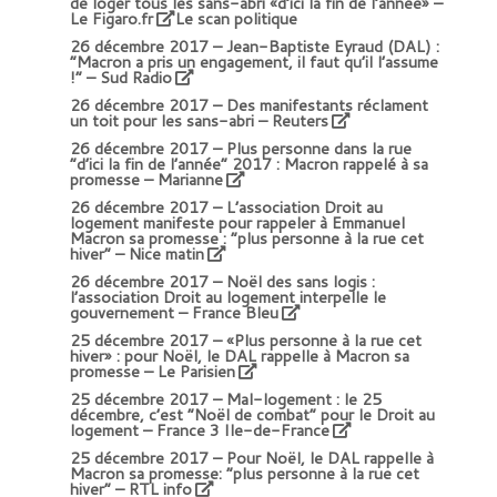
de loger tous les sans-abri «d’ici la fin de l’année» –
Le Figaro.fr
Le scan politique
26 décembre 2017 –
Jean-Baptiste Eyraud (DAL) :
“Macron a pris un engagement, il faut qu’il l’assume
!”
– Sud Radio
26 décembre 2017 –
Des manifestants réclament
un toit pour les sans-abri
– Reuters
26 décembre 2017 –
Plus personne dans la rue
“d’ici la fin de l’année” 2017 : Macron rappelé à sa
promesse
– Marianne
26 décembre 2017 –
L’association Droit au
logement manifeste pour rappeler à Emmanuel
Macron sa promesse : “plus personne à la rue cet
hiver” – Nice matin
26 décembre 2017 –
Noël des sans logis :
l’association Droit au logement interpelle le
gouvernement
– France Bleu
25 décembre 2017 –
«Plus personne à la rue cet
hiver» : pour Noël, le DAL rappelle à Macron sa
promesse
– Le Parisien
25 décembre 2017 –
Mal-logement : le 25
décembre, c’est “Noël de combat” pour le Droit au
logement
– France 3 Ile-de-France
25 décembre 2017 –
Pour Noël, le DAL rappelle à
Macron sa promesse: “plus personne à la rue cet
hiver” – RTL info