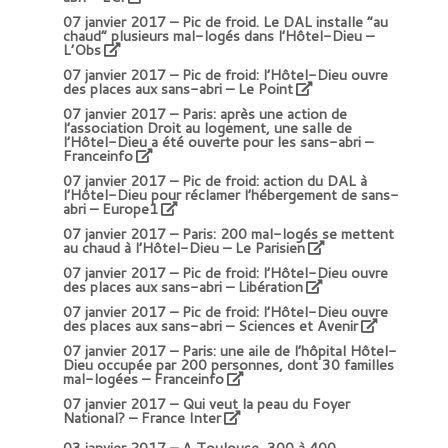
07 janvier 2017 –
Pic de froid. Le DAL installe “au
chaud” plusieurs mal-logés dans l’Hôtel-Dieu –
L’Obs
07 janvier 2017 –
Pic de froid: l’Hôtel-Dieu ouvre
des places aux sans-abri – Le Point
07 janvier 2017 –
Paris: après une action de
l’association Droit au logement, une salle de
l’Hôtel-Dieu a été ouverte pour les sans-abri –
Franceinfo
07 janvier 2017 –
Pic de froid: action du DAL à
l’Hôtel-Dieu pour réclamer l’hébergement de sans-
abri – Europe1
07 janvier 2017 –
Paris: 200 mal-logés se mettent
au chaud à l’Hôtel-Dieu – Le Parisien
07 janvier 2017 –
Pic de froid: l’Hôtel-Dieu ouvre
des places aux sans-abri – Libération
07 janvier 2017 –
Pic de froid: l’Hôtel-Dieu ouvre
des places aux sans-abri – Sciences et Avenir
07 janvier 2017 –
Paris: une aile de l’hôpital Hôtel-
Dieu occupée par 200 personnes, dont 30 familles
mal-logées – Franceinfo
07 janvier 2017 –
Qui veut la peau du Foyer
National? – France Inter
03 janvier 2017 –
A Toulouse, 300 à 400