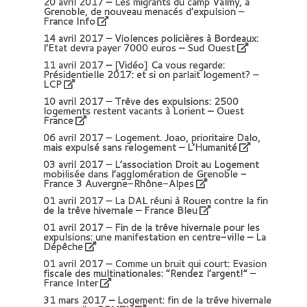
20 avril 2017 –
Les migrants du camp Valmy, à
Grenoble, de nouveau menacés d’expulsion –
France Info
14 avril 2017 –
Violences policières à Bordeaux:
l’Etat devra payer 7000 euros – Sud Ouest
11 avril 2017 – [Vidéo]
Ca vous regarde:
Présidentielle 2017: et si on parlait logement? –
LCP
10 avril 2017 –
Trêve des expulsions: 2500
logements restent vacants à Lorient – Ouest
France
06 avril 2017 –
Logement. Joao, prioritaire Dalo,
mais expulsé sans relogement – L’Humanité
03 avril 2017 –
L’association Droit au Logement
mobilisée dans l’agglomération de Grenoble -
France 3 Auvergne-Rhône-Alpes
01 avril 2017 –
La DAL réuni à Rouen contre la fin
de la trêve hivernale – France Bleu
01 avril 2017 –
Fin de la trêve hivernale pour les
expulsions: une manifestation en centre-ville – La
Dépêche
01 avril 2017 –
Comme un bruit qui court: Evasion
fiscale des multinationales: “Rendez l’argent!” –
France Inter
31 mars 2017 –
Logement: fin de la trêve hivernale