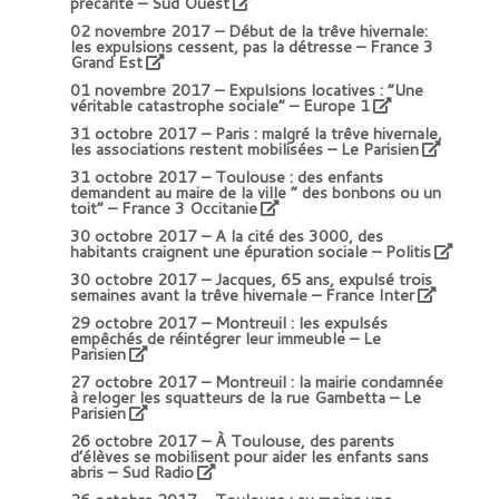
précarité
– Sud Ouest
02 novembre 2017 –
Début de la trêve hivernale:
les expulsions cessent, pas la détresse – France 3
Grand Est
01 novembre 2017 –
Expulsions locatives : “Une
véritable catastrophe sociale”
– Europe 1
31 octobre 2017 –
Paris : malgré la trêve hivernale,
les associations restent mobilisées
– Le Parisien
31 octobre 2017 –
Toulouse : des enfants
demandent au maire de la ville “ des bonbons ou un
toit” – France 3 Occitanie
30 octobre 2017 –
A la cité des 3000, des
habitants craignent une épuration sociale – Politis
30 octobre 2017 –
Jacques, 65 ans, expulsé trois
semaines avant la trêve hivernale
– France Inter
29 octobre 2017 –
Montreuil : les expulsés
empêchés de réintégrer leur immeuble – Le
Parisien
27 octobre 2017 –
Montreuil : la mairie condamnée
à reloger les squatteurs de la rue Gambetta – Le
Parisien
26 octobre 2017 –
À Toulouse, des parents
d’élèves se mobilisent pour aider les enfants sans
abris – Sud Radio