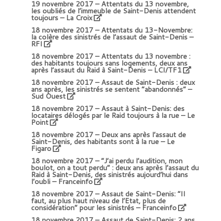
19 novembre 2017 –
Attentats du 13 novembre,
les oubliés de l’immeuble de Saint-Denis attendent
toujours – La Croix
18 novembre 2017 –
Attentats du 13-Novembre:
la colère des sinistrés de l’assaut de Saint-Denis
–
RFI
18 novembre 2017 –
Attentats du 13 novembre :
des habitants toujours sans logements, deux ans
après l’assaut du Raid à Saint-Denis
– LCI/TF1
18 novembre 2017 –
Assaut de Saint-Denis : deux
ans après, les sinistrés se sentent “abandonnés” –
Sud Ouest
18 novembre 2017 –
Assaut à Saint-Denis: des
locataires délogés par le Raid toujours à la rue – Le
Point
18 novembre 2017 –
Deux ans après l’assaut de
Saint-Denis, des habitants sont à la rue – Le
Figaro
18 novembre 2017 –
“J’ai perdu l’audition, mon
boulot, on a tout perdu” : deux ans après l’assaut du
Raid à Saint-Denis, des sinistrés aujourd’hui dans
l’oubli
– Franceinfo
18 novembre 2017 –
Assaut de Saint-Denis: “Il
faut, au plus haut niveau de l’Etat, plus de
considération” pour les sinistrés – Franceinfo
18 novembre 2017 –
Assaut de Saint-Denis: 2 ans