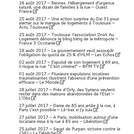
28 août 2017 –
Rennes. Hébergement d’urgence
saturé, une dizain de familles à la rue – Ouest
France
25 août 2017 –
Une action surprise du Dal 31 pour
alerter sur le manque de logements à Toulouse –
Actu Toulouse
25 août 2017 –
Toulouse: l’association Droit Au
Logement dénonce le bling bling de la métropole –
France 3 Occitanie
18 août 2017 –
Le gouvernement veut assouplir
l’obligation du quota de 25 % d’HLM – Les Echos
02 août 2017 –
Expulsé de son logement à 69 ans,
il risque la rue: “C’est criminel” – BFM TV
01 août 2017 –
Plusieurs expulsions locatives
traumatisantes illustrent l’absence d’une prévention
efficace – Le Monde
28 juillet 2017 –
Près d’Orly, des Syriens veulent
rester dans des maisons abandonnées de l’Etat –
L’Obs
27 juillet 2017 –
Dame de 85 ans jetée à la rue, à
Paris c’est possible – Là-bas si j’y suis
27 juillet 2017 –
A Paris, mobilisation autour d’une
locataire mise à la rue à 85 ans – Libération
25 juillet 2017 –
Squat de Purpan: victoire contre le
CHU – La Dépêche