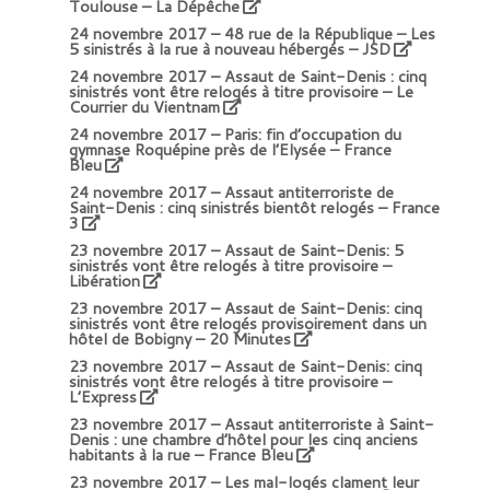
Toulouse – La Dépêche
24 novembre 2017 –
48 rue de la République – Les
5 sinistrés à la rue à nouveau hébergés – JSD
24 novembre 2017 –
Assaut de Saint-Denis : cinq
sinistrés vont être relogés à titre provisoire – Le
Courrier du Vientnam
24 novembre 2017 –
Paris: fin d’occupation du
gymnase Roquépine près de l’Elysée – France
Bleu
24 novembre 2017 –
Assaut antiterroriste de
Saint-Denis : cinq sinistrés bientôt relogés
– France
3
23 novembre 2017 –
Assaut de Saint-Denis: 5
sinistrés vont être relogés à titre provisoire –
Libération
23 novembre 2017 –
Assaut de Saint-Denis: cinq
sinistrés vont être relogés provisoirement dans un
hôtel de Bobigny – 20 Minutes
23 novembre 2017 –
Assaut de Saint-Denis: cinq
sinistrés vont être relogés à titre provisoire –
L’Express
23 novembre 2017 –
Assaut antiterroriste à Saint-
Denis : une chambre d’hôtel pour les cinq anciens
habitants à la rue
– France Bleu
23 novembre 2017 –
Les mal-logés clament leur