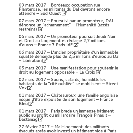
09 mars 2017 –
Bordeaux: occupation rue
Planterose, les militants du Dal devront encore
attendre – Sud Ouest
07 mars 2017 –
Poursuivi par un promoteur, DAL
dénonce un “acharnement” – l’Humanité (accès
restreint)
06 mars 2017 –
Un promoteur poursuit Jeudi Noir
et Droit au Logement et réclame 2,7 millions
d’euros – France 3 Paris IdF
06 mars 2017 –
L’ancien propriétaire d’un immeuble
squatté demande plus de 2,5 millions d’euros au Dal
– Libération
05 mars 2017 –
Une manifestation pour soutenir le
droit au logement opposable – La Croix
02 mars 2017 –
Souris, cafards, humidité: les
habitants de la “cité oubliée” se mobilisent – Street
Vox
01 mars 2017 –
Châteauroux: une famille angolaise
risque d’être expulsée de son logement – France
Bleu
01 mars 2017 –
Paris brade un immense bâtiment
public au profit du milliardaire François Pinault –
Bastamag
27 février 2017 –
Mal-logement: des militants
évacués après avoir investi un bâtiment vide à Paris