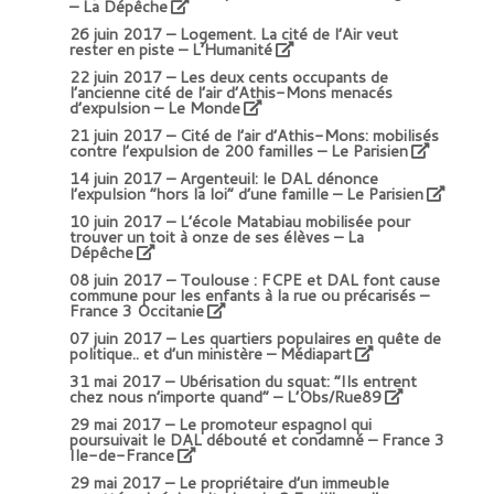
– La Dépêche
26 juin 2017 –
Logement. La cité de l’Air veut
rester en piste – L’Humanité
22 juin 2017 –
Les deux cents occupants de
l’ancienne cité de l’air d’Athis-Mons menacés
d’expulsion – Le Monde
21 juin 2017 –
Cité de l’air d’Athis-Mons: mobilisés
contre l’expulsion de 200 familles – Le Parisien
14 juin 2017 –
Argenteuil: le DAL dénonce
l’expulsion “hors la loi” d’une famille – Le Parisien
10 juin 2017 –
L’école Matabiau mobilisée pour
trouver un toit à onze de ses élèves
– La
Dépêche
08 juin 2017 –
Toulouse : FCPE et DAL font cause
commune pour les enfants à la rue ou précarisés
–
France 3 Occitanie
07 juin 2017 –
Les quartiers populaires en quête de
politique.. et d’un ministère – Médiapart
31 mai 2017 –
Ubérisation du squat: “Ils entrent
chez nous n’importe quand” – L’Obs/Rue89
29 mai 2017 –
Le promoteur espagnol qui
poursuivait le DAL débouté et condamné – France 3
Ile-de-France
29 mai 2017 –
Le propriétaire d’un immeuble