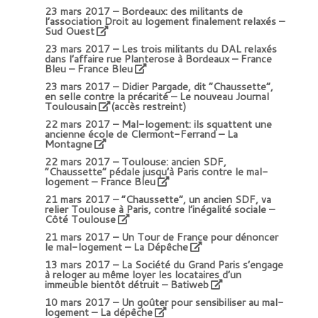
23 mars 2017 –
Bordeaux: des militants de
l’association Droit au logement finalement relaxés –
Sud Ouest
23 mars 2017 –
Les trois militants du DAL relaxés
dans l’affaire rue Planterose à Bordeaux – France
Bleu
– France Bleu
23 mars 2017 –
Didier Pargade, dit “Chaussette”,
en selle contre la précarité – Le nouveau Journal
Toulousain
(accès restreint)
22 mars 2017 –
Mal-logement: ils squattent une
ancienne école de Clermont-Ferrand – La
Montagne
22 mars 2017 –
Toulouse: ancien SDF,
“Chaussette” pédale jusqu’à Paris contre le mal-
logement – France Bleu
21 mars 2017 –
“Chaussette”, un ancien SDF, va
relier Toulouse à Paris, contre l’inégalité sociale –
Côté Toulouse
21 mars 2017 –
Un Tour de France pour dénoncer
le mal-logement – La Dépêche
13 mars 2017 –
La Société du Grand Paris s’engage
à reloger au même loyer les locataires d’un
immeuble bientôt détruit – Batiweb
10 mars 2017 –
Un goûter pour sensibiliser au mal-
logement – La dépêche