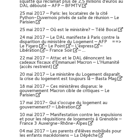
squatté qui réclamait plus de 2,5 millions d’euros au
DAL débouté – AFP – BFMTV
25 mai 2017 –
Paris: les locataires de la cité
Python-Duvernois privés de salle de réunion – Le
Parisien
25 mai 2017 –
Où est le ministère? – Télé Bocal
24 mai 2017 – Le DAL manifeste à Paris contre la
disparition du ministère du Logement – AFP ==>
Le Figaro
–
Le Point
–
L’express
–
Libération
–
France Soir
– …
22 mai 2017 –
Attac et le DAL dénoncent les
cadeaux fiscaux d’Emmanuel Macron – L’Humanité
(accès restreint)
20 mai 2017 –
Le ministère du Logement disparaît,
la crise du logement est toujours là – Basta Mag
18 mai 2017 –
Ces ministères disparus: le
gouvernement Macron cible de critiques – Le
Parisien
17 mai 2017-
Qui s’occupe du logement au
gouvernement? – Libération
10 mai 2017 –
Manifestation contre les expulsions
et pour les réquisitions de logements à Grenoble –
France 3 Auvergne-Rhône-Alpes
04 mai 2017 –
Les parents d’élèves mobilisés pour
les enfants macédoniens – La Dépêche