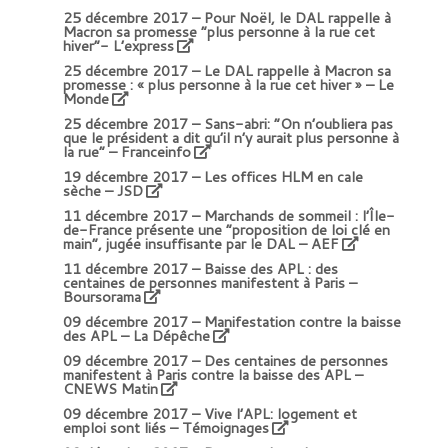
25 décembre 2017 –
Pour Noël, le DAL rappelle à
Macron sa promesse “plus personne à la rue cet
hiver”- L’express
25 décembre 2017 –
Le DAL rappelle à Macron sa
promesse : « plus personne à la rue cet hiver »
– Le
Monde
25 décembre 2017 –
Sans-abri: “On n’oubliera pas
que le président a dit qu’il n’y aurait plus personne à
la rue” – Franceinfo
19 décembre 2017 –
Les offices HLM en cale
sèche – JSD
11 décembre 2017 –
Marchands de sommeil : l’Île-
de-France présente une “proposition de loi clé en
main”, jugée insuffisante par le DAL
– AEF
11 décembre 2017 –
Baisse des APL : des
centaines de personnes manifestent à Paris
–
Boursorama
09 décembre 2017 –
Manifestation contre la baisse
des APL
– La Dépêche
09 décembre 2017 –
Des centaines de personnes
manifestent à Paris contre la baisse des APL
–
CNEWS Matin
09 décembre 2017 –
Vive l’APL: logement et
emploi sont liés – Témoignages