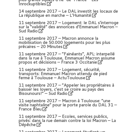
Inrockuptibles
14 septembre 2017 –
Le DAL investit les locaux de
La république en marche – L’Humanité
11 septembre 2017 –
Logement: le DAL s’interroge
sur la “validité” des annonces d’Emmanuel Macron –
Sud Radio
11 septembre 2017 –
Macron annonce la
mobilisation de 50.000 logements pour les plus
précaires – 20 Minutes
11 septembre 2017 –
“Fainéants”, APL: interpellé
dans la rue à Toulouse, Emmanuel Macron assume
propos et décisions – France 3 Occitanie
11 septembre 2017 –
Logement, sécurité,
transports: Emmanuel Macron attendu de pied
ferme à Toulouse – ActuToulouse
11 septembre 2017 –
“Appeler les propriétaires à
baisser les loyers, c’est se croire au pays des
Bisounours!” – Sud Radio
11 septembre 2017 –
Macron à Toulouse: “une
visite naphtaline” pour le porte parole du DAL 31 –
France Bleu
11 septembre 2017 –
Ecoles, services publics,
privés: dans la rue demain contre la loi Macron – La
Dépêche
11 septembre 2017 –
Logement étudiant: un