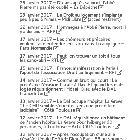
23 janvier 2017 –
Dix ans après sa mort, l’abbé
Pierre n’a pas été oublié – La Dépêche
23 janvier 2017 –
Le Droit au logement s’implante
peu à peu à Nîmes – Midi Libre
(accès restreint)
22 janvier 2017 –
Hommages à l’Abbé Pierre, mort il
y a dix ans – AFP
17 janvier 2017 –
Les chômeurs et précaires
veulent faire entendre leur voix dans la campagne –
Paris Normandie
17 janvier 2017 –
Peut-on trouver un toit à tous
les sans-abri – RTL
15 janvier 2017 – F
rance: manifestation à Paris à
l’appel de l’association Droit au logement – RFI
14 janvier 2017 –
Comme un bruit qui court : Le
procès de l’évasion fiscale à Dax. Et quand les mal-
logés réquisitionnent l’Hôtel-Dieu avec le DAL –
FranceInter
13 janvier 2017 –
Le Dal occupe l’hôpital La Grave:
” Le CHU semble s’orienter vers une procédure
judiciaire” – Côté Toulouse
12 janvier 2017 –
Le DAL réquisitionne un bâtiment
de l’ancien hôpital La Grave pour héberger 60
personnes, à Toulouse – Actu Côté Toulouse
12 janvier 2017 –
Après l’occupation d’une aile
désaffectée de l’Hôtel-Dieu à Paris: 55 personnes