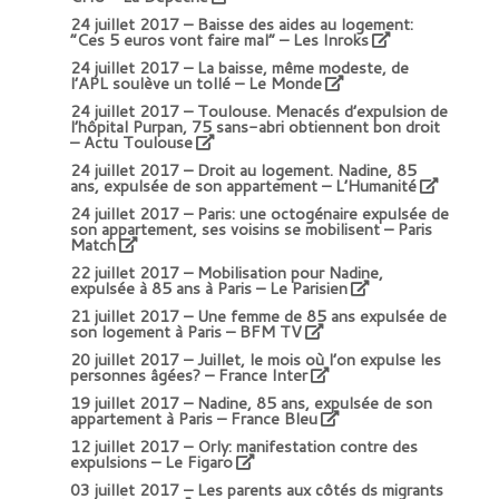
24 juillet 2017 –
Baisse des aides au logement:
“Ces 5 euros vont faire mal” – Les Inroks
24 juillet 2017 –
La baisse, même modeste, de
l’APL soulève un tollé – Le Monde
24 juillet 2017 –
Toulouse. Menacés d’expulsion de
l’hôpital Purpan, 75 sans-abri obtiennent bon droit
– Actu Toulouse
24 juillet 2017 –
Droit au logement. Nadine, 85
ans, expulsée de son appartement – L’Humanité
24 juillet 2017 –
Paris: une octogénaire expulsée de
son appartement, ses voisins se mobilisent – Paris
Match
22 juillet 2017 –
Mobilisation pour Nadine,
expulsée à 85 ans à Paris – Le Parisien
21 juillet 2017 –
Une femme de 85 ans expulsée de
son logement à Paris – BFM TV
20 juillet 2017 –
Juillet, le mois où l’on expulse les
personnes âgées? – France Inter
19 juillet 2017 –
Nadine, 85 ans, expulsée de son
appartement à Paris – France Bleu
12 juillet 2017 –
Orly: manifestation contre des
expulsions – Le Figaro
03 juillet 2017 –
Les parents aux côtés ds migrants