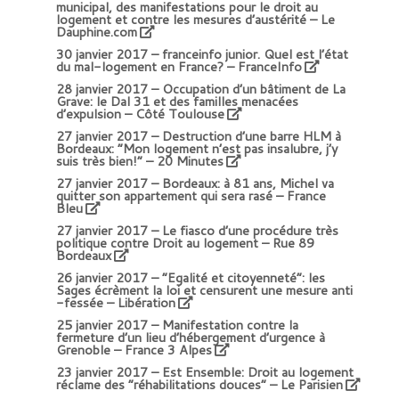
municipal, des manifestations pour le droit au
logement et contre les mesures d’austérité – Le
Dauphine.com
30 janvier 2017 –
franceinfo junior. Quel est l’état
du mal-logement en France? – FranceInfo
28 janvier 2017 –
Occupation d’un bâtiment de La
Grave: le Dal 31 et des familles menacées
d’expulsion – Côté Toulouse
27 janvier 2017 –
Destruction d’une barre HLM à
Bordeaux: “Mon logement n’est pas insalubre, j’y
suis très bien!” – 20 Minutes
27 janvier 2017 –
Bordeaux: à 81 ans, Michel va
quitter son appartement qui sera rasé – France
Bleu
27 janvier 2017 –
Le fiasco d’une procédure très
politique contre Droit au logement – Rue 89
Bordeaux
26 janvier 2017 –
“Egalité et citoyenneté”: les
Sages écrèment la loi et censurent une mesure anti
-fessée – Libération
25 janvier 2017 –
Manifestation contre la
fermeture d’un lieu d’hébergement d’urgence à
Grenoble – France 3 Alpes
23 janvier 2017 –
Est Ensemble: Droit au logement
réclame des “réhabilitations douces” – Le Parisien