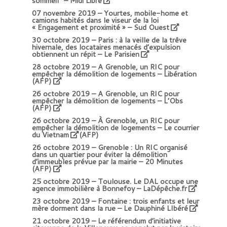
sommeil” – Midi Libre
07 novembre 2019 –
Yourtes, mobile-home et
camions habités dans le viseur de la loi
« Engagement et proximité » – Sud Ouest
30 octobre 2019 –
Paris : à la veille de la trêve
hivernale, des locataires menacés d’expulsion
obtiennent un répit – Le Parisien
28 octobre 2019 –
A Grenoble, un RIC pour
empêcher la démolition de logements – Libération
(AFP)
26 octobre 2019 –
A Grenoble, un RIC pour
empêcher la démolition de logements – L’Obs
(AFP)
26 octobre 2019 –
À Grenoble, un RIC pour
empêcher la démolition de logements – Le courrier
du Vietnam
(AFP)
26 octobre 2019 –
Grenoble : Un RIC organisé
dans un quartier pour éviter la démolition
d’immeubles prévue par la mairie – 20 Minutes
(AFP)
25 octobre 2019 –
Toulouse. Le DAL occupe une
agence immobilière à Bonnefoy – LaDépêche.fr
23 octobre 2019 –
Fontaine : trois enfants et leur
mère dorment dans la rue – Le Dauphiné LIbéré
21 octobre 2019 –
Le référendum d’initiative