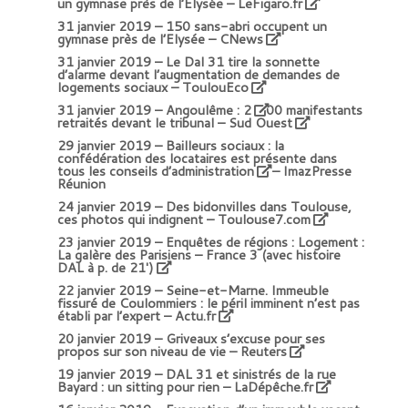
un gymnase près de l’Elysée – LeFigaro.fr
31 janvier 2019 –
150 sans-abri occupent un
gymnase près de l’Elysée – CNews
31 janvier 2019 –
Le Dal 31 tire la sonnette
d’alarme devant l’augmentation de demandes de
logements sociaux – ToulouEco
31 janvier 2019 –
Angoulême : 2
00 manifestants
retraités devant le tribunal – Sud Ouest
29 janvier 2019 –
Bailleurs sociaux : la
confédération des locataires est présente dans
tous les conseils d’administration
– ImazPresse
Réunion
24 janvier 2019 –
Des bidonvilles dans Toulouse,
ces photos qui indignent – Toulouse7.com
23 janvier 2019 –
Enquêtes de régions : Logement :
La galère des Parisiens – France 3 (avec histoire
DAL à p. de 21′)
22 janvier 2019 –
Seine-et-Marne. Immeuble
fissuré de Coulommiers : le péril imminent n’est pas
établi par l’expert – Actu.fr
20 janvier 2019 –
Griveaux s’excuse pour ses
propos sur son niveau de vie – Reuters
19 janvier 2019 –
DAL 31 et sinistrés de la rue
Bayard : un sitting pour rien – LaDépêche.fr