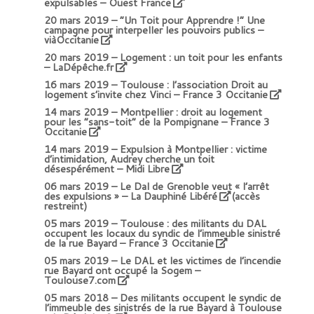
expulsables – Ouest France
20 mars 2019 –
“Un Toit pour Apprendre !” Une
campagne pour interpeller les pouvoirs publics –
viàOccitanie
20 mars 2019 –
Logement : un toit pour les enfants
– LaDépêche.fr
16 mars 2019 –
Toulouse : l’association Droit au
logement s’invite chez Vinci – France 3 Occitanie
14 mars 2019 –
Montpellier : droit au logement
pour les “sans-toit” de la Pompignane – France 3
Occitanie
14 mars 2019 –
Expulsion à Montpellier : victime
d’intimidation, Audrey cherche un toit
désespérément – Midi Libre
06 mars 2019 –
Le Dal de Grenoble veut « l’arrêt
des expulsions » – La Dauphiné Libéré
(accès
restreint)
05 mars 2019 –
Toulouse : des militants du DAL
occupent les locaux du syndic de l’immeuble sinistré
de la rue Bayard – France 3 Occitanie
05 mars 2019 –
Le DAL et les victimes de l’incendie
rue Bayard ont occupé la Sogem –
Toulouse7.com
05 mars 2018 –
Des militants occupent le syndic de
l’immeuble des sinistrés de la rue Bayard à Toulouse