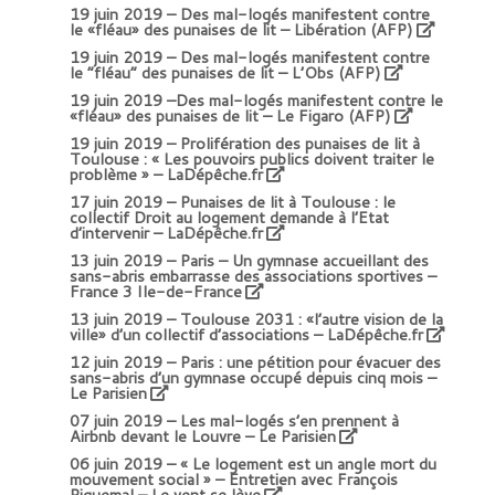
19 juin 2019 –
Des mal-logés manifestent contre
le «fléau» des punaises de lit – Libération (AFP)
19 juin 2019 –
Des mal-logés manifestent contre
le “fléau” des punaises de lit – L’Obs (AFP)
19 juin 2019 –
Des mal-logés manifestent contre le
«fléau» des punaises de lit – Le Figaro (AFP)
19 juin 2019 –
Prolifération des punaises de lit à
Toulouse : « Les pouvoirs publics doivent traiter le
problème » – LaDépêche.fr
17 juin 2019 –
Punaises de lit à Toulouse : le
collectif Droit au logement demande à l’Etat
d’intervenir – LaDépêche.fr
13 juin 2019 –
Paris – Un gymnase accueillant des
sans-abris embarrasse des associations sportives –
France 3 Ile-de-France
13 juin 2019 –
Toulouse 2031 : «l’autre vision de la
ville» d’un collectif d’associations – LaDépêche.fr
12 juin 2019 –
Paris : une pétition pour évacuer des
sans-abris d’un gymnase occupé depuis cinq mois –
Le Parisien
07 juin 2019 –
Les mal-logés s’en prennent à
Airbnb devant le Louvre – Le Parisien
06 juin 2019 –
« Le logement est un angle mort du
mouvement social » – Entretien avec François
Piquemal – Le vent se lève