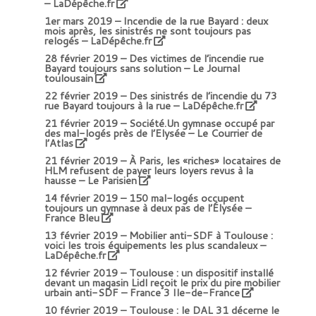
– LaDépêche.fr
1er mars 2019 –
Incendie de la rue Bayard : deux
mois après, les sinistrés ne sont toujours pas
relogés – LaDépêche.fr
28 février 2019 –
Des victimes de l’incendie rue
Bayard toujours sans solution – Le Journal
toulousain
22 février 2019 –
Des sinistrés de l’incendie du 73
rue Bayard toujours à la rue – LaDépêche.fr
21 février 2019 –
Société.Un gymnase occupé par
des mal-logés près de l’Elysée – Le Courrier de
l’Atlas
21 février 2019 –
À Paris, les «riches» locataires de
HLM refusent de payer leurs loyers revus à la
hausse – Le Parisien
14 février 2019 –
150 mal-logés occupent
toujours un gymnase à deux pas de l’Élysée –
France Bleu
13 février 2019 –
Mobilier anti-SDF à Toulouse :
voici les trois équipements les plus scandaleux –
LaDépêche.fr
12 février 2019 –
Toulouse : un dispositif installé
devant un magasin Lidl reçoit le prix du pire mobilier
urbain anti-SDF – France 3 Ile-de-France
10 février 2019 –
Toulouse : le DAL 31 décerne le