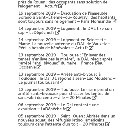
près de Rouen : des occupants sans solution de
relogement – Actu.fr
19 septembre 2019 –
Évacuation de l’immeuble
Sorano à Saint-Étienne-du-Rouvray : des habitants
sont toujours sans relogement – Paris Normandie
14 septembre 2019 –
Logement : le DAL fixe son
cap – LaDépêche.fr
14 septembre 2019 –
Logement en Seine-et-
Marne. La nouvelle antenne du DAL de Vaux-le-
Pénil a besoin de bénévoles – Actu.fr
13 septembre 2019 –
Toulouse : “Enlever des
tentes n’enlève pas la misère”, le DAL réagit après
l’arrêté “anti-bivouac” du maire – France Bleu
Occitanie
13 septembre 2019 –
Arrêté anti-bivouac à
Toulouse : le Dal 31 répond à Jean-Luc Moudenc –
Le journal toulousain
12 septembre 2019 –
Toulouse: Le maire prend un
arrêté «anti-bivouac» pour chasser les tentes de
sans-abri du centre-ville – 20 Minutes
06 septembre 2019 –
Le Dal conteste une
expulsion – LaDépêche.fr
05 septembre 2019 –
Saint-Ouen : Abrités dans un
nouveau squat, des réfugiés latino-américains
toujours dans l’attente d’un toit – 20 Minutes