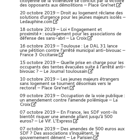
citoyenne de la Villeneuve se conclut par la victoire
des opposants aux démolitions – Place Gre’net
20 octobre 2019 –
Droit au logement réclame des
solutions d’urgence pour les jeunes majeurs isolés –
Ledauphine.com
18 octobre 2019 –
Loi « Engagement et
proximité » : soulagement pour les associations de
défense des sans-abri – La Croix
16 octobre 2019 –
Toulouse : Le DAL 31 lance
une pétition contre l’arrêté municipal anti-bivouac –
France 3 Occitanie
15 octobre 2019 –
Quelle prise en charge pour les
occupants des tentes évacuées suite à l’arrêté anti-
bivouac ? – Le Journal toulousain
10 octobre 2019 –
Les jeunes majeurs étrangers
sans logement se tournent désormais vers le
rectorat – Place Gre’net
09 octobre 2019 –
Occupation de la voie publique :
un amendement contre l’amende polémique – La
Croix
07 octobre 2019 –
En France, les SDF vont-ils
bientôt risquer une amende allant jusqu’à 500
euros? – Le Vif. L’Express
07 octobre 2019 –
Des amendes de 500 euros aux
SDF ? Des associations s’inquiètent, le
gouvernement dément – Le Parisien