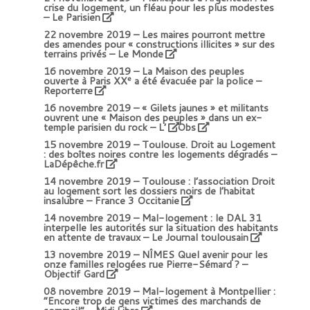
crise du logement, un fléau pour les plus modestes
– Le Parisien
22 novembre 2019 –
Les maires pourront mettre
des amendes pour « constructions illicites » sur des
terrains privés – Le Monde
16 novembre 2019 –
La Maison des peuples
e
ouverte à Paris XX
a été évacuée par la police –
Reporterre
16 novembre 2019 –
« Gilets jaunes » et militants
ouvrent une « Maison des peuples » dans un ex-
temple parisien du rock – L’
Obs
15 novembre 2019 –
Toulouse. Droit au Logement
: des boîtes noires contre les logements dégradés –
LaDépêche.fr
14 novembre 2019 –
Toulouse : l’association Droit
au logement sort les dossiers noirs de l’habitat
insalubre – France 3 Occitanie
14 novembre 2019 –
Mal-logement : le DAL 31
interpelle les autorités sur la situation des habitants
en attente de travaux – Le Journal toulousain
13 novembre 2019 –
NÎMES Quel avenir pour les
onze familles relogées rue Pierre-Sémard ? –
Objectif Gard
08 novembre 2019 –
Mal-logement à Montpellier :
“Encore trop de gens victimes des marchands de