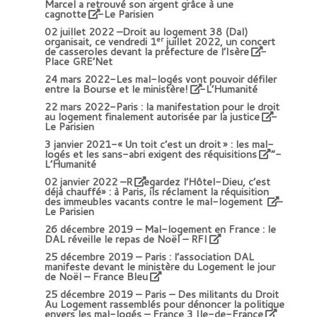
Marcel a retrouvé son argent grâce à une
cagnotte
-Le Parisien
02 juillet 2022 –
Droit au logement 38 (Dal)
er
organisait, ce vendredi 1
juillet 2022, un concert
de casseroles devant la préfecture de l’Isère
-
Place GRE’Net
24 mars 2022-
Les mal-logés vont pouvoir défiler
entre la Bourse et le ministère!
-L’Humanité
22 mars 2022-
Paris : la manifestation pour le droit
au logement finalement autorisée par la justice
-
Le Parisien
3 janvier 2021-
«
Un toit c’est un droit » : les mal-
logés et les sans-abri exigent des réquisitions
“-
L’Humanité
02 janvier 2022 –
R
egardez l’Hôtel-Dieu, c’est
déjà chauffé» : à Paris, ils réclament la réquisition
des immeubles vacants contre le mal-logement
–
Le Parisien
26 décembre 2019 –
Mal-logement en France : le
DAL réveille le repas de Noël – RFI
25 décembre 2019 –
Paris : l’association DAL
manifeste devant le ministère du Logement le jour
de Noël – France Bleu
25 décembre 2019 –
Paris – Des militants du Droit
Au Logement rassemblés pour dénoncer la politique
envers les mal-logés – France 3 Ile-de-France