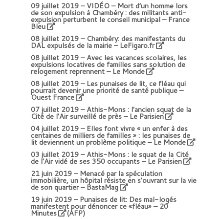
09 juillet 2019 –
VIDÉO – Mort d’un homme lors
de son expulsion à Chambéry : des militants anti-
expulsion perturbent le conseil municipal – France
Bleu
08 juillet 2019 –
Chambéry: des manifestants du
DAL expulsés de la mairie – LeFigaro.fr
08 juillet 2019 –
Avec les vacances scolaires, les
expulsions locatives de familles sans solution de
relogement reprennent – Le Monde
08 juillet 2019 –
Les punaises de lit, ce fléau qui
pourrait devenir une priorité de santé publique –
Ouest France
07 juillet 2019 –
Athis-Mons : l’ancien squat de la
Cité de l’Air surveillé de près – Le Parisien
04 juillet 2019 –
Elles font vivre « un enfer à des
centaines de milliers de familles » : les punaises de
lit deviennent un problème politique – Le Monde
03 juillet 2019 –
Athis-Mons : le squat de la Cité
de l’Air vidé de ses 350 occupants – Le Parisien
21 juin 2019 –
Menacé par la spéculation
immobilière, un hôpital résiste en s’ouvrant sur la vie
de son quartier – BastaMag
19 juin 2019 –
Punaises de lit: Des mal-logés
manifestent pour dénoncer ce «fléau» – 20
Minutes
(AFP)