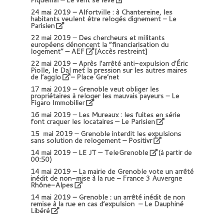
24 mai 2019 –
Alfortville : à Chantereine, les
habitants veulent être relogés dignement – Le
Parisien
22 mai 2019 –
Des chercheurs et militants
européens dénoncent la “financiarisation du
logement” – AEF
[Accès restreint]
22 mai 2019 –
Après l’arrêté anti-expulsion d’Éric
Piolle, le Dal met la pression sur les autres maires
de l’agglo
– Place Gre’net
17 mai 2019 –
Grenoble veut obliger les
propriétaires à reloger les mauvais payeurs – Le
Figaro Immobilier
16 mai 2019 –
Les Mureaux : les fuites en série
font craquer les locataires – Le Parisien
15 mai 2019 –
Grenoble interdit les expulsions
sans solution de relogement – Positivr
14 mai 2019 –
LE JT – TeleGrenoble
(à partir de
00:50)
14 mai 2019 –
La mairie de Grenoble vote un arrêté
inédit de non-mise à la rue – France 3 Auvergne
Rhône-Alpes
14 mai 2019 –
Grenoble : un arrêté inédit de non
remise à la rue en cas d’expulsion – Le Dauphiné
Libéré