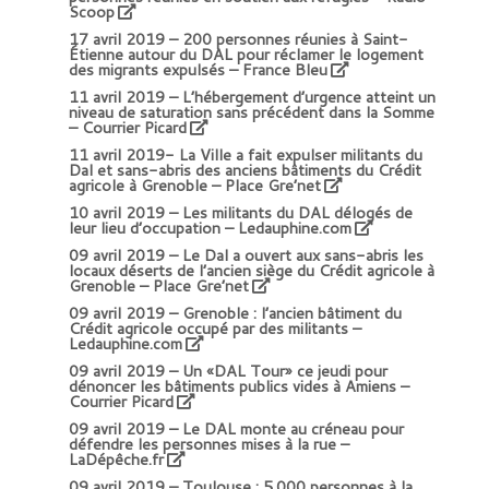
Scoop
17 avril 2019 –
200 personnes réunies à Saint-
Étienne autour du DAL pour réclamer le logement
des migrants expulsés – France Bleu
11 avril 2019 –
L’hébergement d’urgence atteint un
niveau de saturation sans précédent dans la Somme
– Courrier Picard
11 avril 2019-
La Ville a fait expulser militants du
Dal et sans-abris des anciens bâtiments du Crédit
agricole à Grenoble – Place Gre’net
10 avril 2019 –
Les militants du DAL délogés de
leur lieu d’occupation – Ledauphine.com
09 avril 2019 –
Le Dal a ouvert aux sans-abris les
locaux déserts de l’ancien siège du Crédit agricole à
Grenoble – Place Gre’net
09 avril 2019 –
Grenoble : l’ancien bâtiment du
Crédit agricole occupé par des militants –
Ledauphine.com
09 avril 2019 –
Un «DAL Tour» ce jeudi pour
dénoncer les bâtiments publics vides à Amiens –
Courrier Picard
09 avril 2019 –
Le DAL monte au créneau pour
défendre les personnes mises à la rue –
LaDépêche.fr
09 avril 2019 –
Toulouse : 5.000 personnes à la