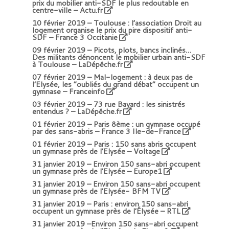
prix du mobilier anti-SDF le plus redoutable en
centre-ville – Actu.fr
10 février 2019 –
Toulouse : l’association Droit au
logement organise le prix du pire dispositif anti-
SDF – France 3 Occitanie
09 février 2019 –
Picots, plots, bancs inclinés…
Des militants dénoncent le mobilier urbain anti-SDF
à Toulouse – LaDépêche.fr
07 février 2019 –
Mal-logement : à deux pas de
l’Elysée, les “oubliés du grand débat” occupent un
gymnase – Franceinfo
03 février 2019 –
73 rue Bayard : les sinistrés
entendus ? – LaDépêche.fr
01 février 2019 –
Paris 8ème : un gymnase occupé
par des sans-abris – France 3 Ile-de-France
01 février 2019 –
Paris : 150 sans abris occupent
un gymnase près de l’Elysée – Voltage
31 janvier 2019 –
Environ 150 sans-abri occupent
un gymnase près de l’Elysée – Europe1
31 janvier 2019 –
Environ 150 sans-abri occupent
un gymnase près de l’Elysée- BFM TV
31 janvier 2019 –
Paris : environ 150 sans-abri
occupent un gymnase près de l’Élysée – RTL
31 janvier 2019 –
Environ 150 sans-abri occupent