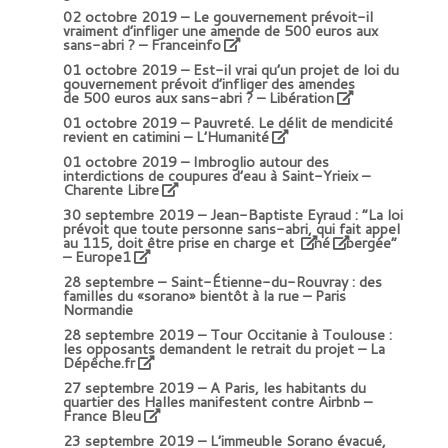
02 octobre 2019 –
Le gouvernement prévoit-il
vraiment d’infliger une amende de 500 euros aux
sans-abri ? – Franceinfo
01 octobre 2019 –
Est-il vrai qu’un projet de loi du
gouvernement prévoit d’infliger des amendes
de 500 euros aux sans-abri ? – Libération
01 octobre 2019 –
Pauvreté. Le délit de mendicité
revient en catimini – L’Humanité
01 octobre 2019 –
Imbroglio autour des
interdictions de coupures d’eau à Saint-Yrieix –
Charente Libre
30 septembre 2019 –
Jean-Baptiste Eyraud : “La loi
prévoit que toute personne sans-abri, qui fait appel
au 115, doit être prise en charge et
hé
bergée”
– Europe1
28 septembre – Saint-Étienne-du-Rouvray : des
familles du «sorano» bientôt à la rue – Paris
Normandie
28 septembre 2019 –
Tour Occitanie à Toulouse :
les opposants demandent le retrait du projet – La
Dépêche.fr
27 septembre 2019 –
A Paris, les habitants du
quartier des Halles manifestent contre Airbnb –
France Bleu
23 septembre 2019 –
L’immeuble Sorano évacué,