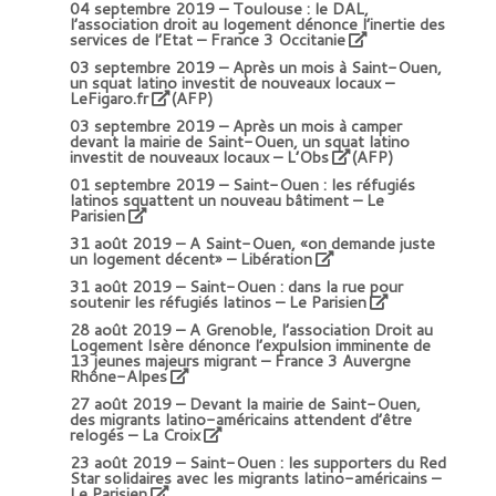
04 septembre 2019 –
Toulouse : le DAL,
l’association droit au logement dénonce l’inertie des
services de l’Etat – France 3 Occitanie
03 septembre 2019 –
Après un mois à Saint-Ouen,
un squat latino investit de nouveaux locaux –
LeFigaro.fr
(AFP)
03 septembre 2019 –
Après un mois à camper
devant la mairie de Saint-Ouen, un squat latino
investit de nouveaux locaux – L’Obs
(AFP)
01 septembre 2019 –
Saint-Ouen : les réfugiés
latinos squattent un nouveau bâtiment – Le
Parisien
31 août 2019 –
A Saint-Ouen, «on demande juste
un logement décent» – Libération
31 août 2019 –
Saint-Ouen : dans la rue pour
soutenir les réfugiés latinos – Le Parisien
28 août 2019 –
A Grenoble, l’association Droit au
Logement Isère dénonce l’expulsion imminente de
13 jeunes majeurs migrant – France 3 Auvergne
Rhône-Alpes
27 août 2019 –
Devant la mairie de Saint-Ouen,
des migrants latino-américains attendent d’être
relogés – La Croix
23 août 2019 –
Saint-Ouen : les supporters du Red
Star solidaires avec les migrants latino-américains –
Le Parisien