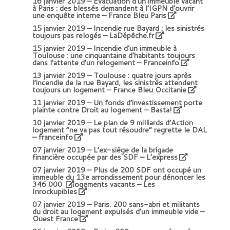
16 janvier 2019 –
Evacuation d’un immeuble vacant
à Paris : des blessés demandent à l’IGPN d’ouvrir
une enquête interne – France Bleu Paris
15 janvier 2019 –
Incendie rue Bayard : les sinistrés
toujours pas relogés – LaDépêche.fr
15 janvier 2019 –
Incendie d’un immeuble à
Toulouse : une cinquantaine d’habitants toujours
dans l’attente d’un relogement – Franceinfo
13 janvier 2019 –
Toulouse : quatre jours après
l’incendie de la rue Bayard, les sinistrés attendent
toujours un logement – France Bleu Occitanie
11 janvier 2019 –
Un fonds d’investissement porte
plainte contre Droit au logement
– Basta!
10 janvier 2019 –
Le plan de 9 milliards d’Action
logement “ne va pas tout résoudre” regrette le DAL
– franceinfo
07 janvier 2019 –
L’ex-siège de la brigade
financière occupée par des SDF – L’express
07 janvier 2019 –
Plus de 200 SDF ont occupé un
immeuble du 13e arrondissement pour dénoncer les
346 000
logements vacants – Les
Inrockupibles
07 janvier 2019 –
Paris. 200 sans-abri et militants
du droit au logement expulsés d’un immeuble vide –
Ouest France