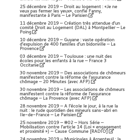
25 décembre 2019 –
Droit au logement : «Je ne
veux pas fermer les yeux», confie Fanny,
manifestante à Paris – Le Parisien
11 décembre 2019 –
Création très attendue d’un
comité Droit au Logement (DAL) à Montpellier – Le
Poing
10 décembre 2019 –
Guyane : vaste opération
d’expulsion de 400 familles d’un bidonville – La
Provence
03 décembre 2019 –
Toulouse : une nuit des
écoles pour les enfants à la rue – France 3
Occitanie
30 novembre 2019 –
Des associations de chômeurs
manifestent contre la réforme de l’assurance
chômage – 20 Minutes (avec AFP)
30 novembre 2019 –
Les associations de chômeurs
manifestent contre la réforme de l’assurance
chômage – La Provence (avec AFP)
28 novembre 2019 –
A l’école le jour, à la rue la
nuit : le rude quotidien des mineurs sans-abri en
Ile-de-France – Le Parisien
25 novembre 2019 –
#02 – Hors Série –
Mobilisation contre l’article 14 (Loi « engagement
et proximité ») – Cause Commune [RADIO]
24 novembre 2019 –
Municipales à Argenteuil : la