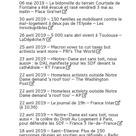
06 mai 2019 –
Le bidonville du terrain Courtade de
Fontaine a été évacué et rasé vendredi 3 mai au
matin – Place Gre’net
30 avril 2019 –
150 familles se mobilisent contre le
mal-logement à deux pas de l’Elysée – Les
Inrockuptibles
26 avril 2019 –
5 000 sans abri vivent à Toulouse –
LaDépêche.fr
25 avril 2019 –
Macron vows to cut taxes but
activists want more – PRI’s The World
23 avril 2019 –
«Notre-Dame est sans toit, nous
aussi» : le DAL manifeste pour les SDF devant la
cathédrale – RT France
22 avril 2019 –
Homeless activists outside Notre
Dame demand ‘a roof too’ – The Washington
Post
22 avril 2019 –
Homeless activists outside Notre
Dame demand ‘a roof too’ – AP
22 avril 2019 –
Le journal de 19h – France Inter
(à 10:36)
22 avril 2019 –
« Notre-Dame est sans toit, nous
aussi » : la colère du Droit Au Logement à Paris,
pour défendre les SDF – France 3 Ile-de-France
18 avril 2019 –
Saint-Etienne: Plus de 150
personnes réunies en soutien aux réfugiés – Radio