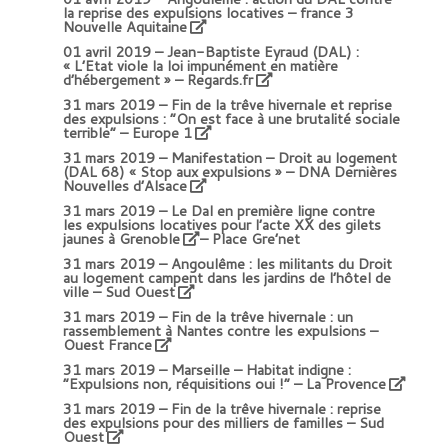
la reprise des expulsions locatives – france 3
Nouvelle Aquitaine
01 avril 2019 –
Jean-Baptiste Eyraud (DAL) :
« L’Etat viole la loi impunément en matière
d’hébergement » – Regards.fr
31 mars 2019 –
Fin de la trêve hivernale et reprise
des expulsions : “On est face à une brutalité sociale
terrible” – Europe 1
31 mars 2019 –
Manifestation – Droit au logement
(DAL 68) « Stop aux expulsions » – DNA Dernières
Nouvelles d’Alsace
31 mars 2019 –
Le Dal en première ligne contre
les expulsions locatives pour l’acte XX des gilets
jaunes à Grenoble
– Place Gre’net
31 mars 2019 –
Angoulême : les militants du Droit
au logement campent dans les jardins de l’hôtel de
ville – Sud Ouest
31 mars 2019 –
Fin de la trêve hivernale : un
rassemblement à Nantes contre les expulsions –
Ouest France
31 mars 2019 –
Marseille – Habitat indigne :
“Expulsions non, réquisitions oui !” – La Provence
31 mars 2019 –
Fin de la trêve hivernale : reprise
des expulsions pour des milliers de familles – Sud
Ouest