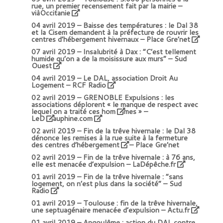
rue, un premier recensement fait par la mairie –
viàOccitanie
04 avril 2019 –
Baisse des températures : le Dal 38
et la Cisem demandent à la préfecture de rouvrir les
centres d’hébergement hivernaux – Place Gre’net
07 avril 2019 –
Insalubrité à Dax : “C’est tellement
humide qu’on a de la moisissure aux murs” – Sud
Ouest
04 avril 2019 –
Le DAL, association Droit Au
Logement – RCF Radio
02 avril 2019 –
GRENOBLE Expulsions : les
associations déplorent « le manque de respect avec
lequel on a traité ces hom
mes » –
LeD
auphine.com
02 avril 2019 –
Fin de la trêve hivernale : le Dal 38
dénonce les remises à la rue suite à la fermeture
des centres d’hébergement
– Place Gre’net
02 avril 2019 –
Fin de la trêve hivernale : à 76 ans,
elle est menacée d’expulsion – LaDépêche.fr
01 avril 2019 –
Fin de la trêve hivernale : “sans
logement, on n’est plus dans la société” – Sud
Radio
01 avril 2019 –
Toulouse : fin de la trêve hivernale,
une septuagénaire menacée d’expulsion – Actu.fr
01 avril 2019 –
Angoulême : action du DAL contre