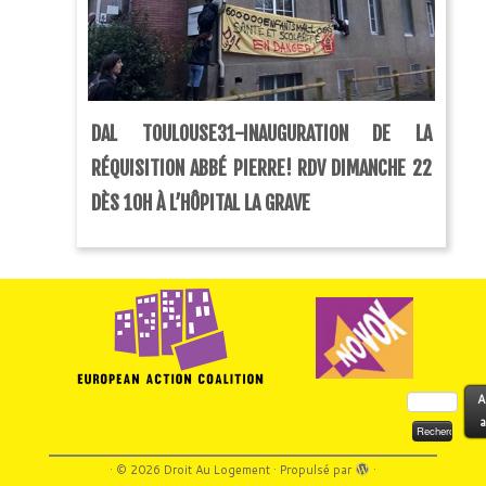
DAL TOULOUSE31-INAUGURATION DE LA
RÉQUISITION ABBÉ PIERRE! RDV DIMANCHE 22
DÈS 10H À L’HÔPITAL LA GRAVE
Rechercher :
A
a
·
© 2026
Droit Au Logement
·
Propulsé par
·